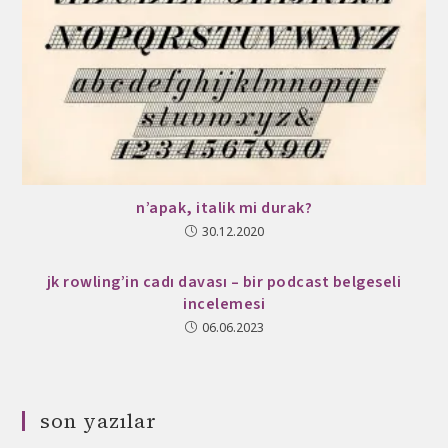
n’apak, italik mi durak?
30.12.2020
jk rowling’in cadı davası – bir podcast belgeseli
incelemesi
06.06.2023
son yazılar