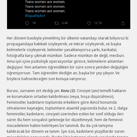
Her dönem baskıyla yönetilmiş bir ülkenin vatandaşı olarak biliyoruz ki
propagandaya hakikati söyleyerek, ve tekrar söyleyerek, ve başka
kelimelerle söyleyerek, kelimeler yasaklanıyorsa şarkı, karikatür,
fotoğrafla karşı çıkmak mümkün. Sadece mümkün de değil, mecburi.
Ama işin içine psikolojik operasyonlar girince, kelimelerin anlamları
değişiyor. Yeni anlamını öğrendikten bir süre sonra yeniden değiştiğini
öğreniyorsun. Tam öğrendim dediğin an, başka bir şey çıkıyor. Ve
böylece bahsedeceğim son konuya varıyoruz.
Burası, zurnanın zırt dediği yer.
Konu (3)
: Cinsiyet (
sex
) temelli hakların
ve korumaların ortadan kaldırılması (veya, boşa düşürülmesi).
Feministler, kadınların toplumda erkeklere göre ikincil konumda
olmalarının kaynağını, toplumların ataerkil yapısında bulur, ve 2. dalga
feministler, kadınların, cinsiyeti üzerinden ezilen bir sınıf olduğu ileri
sürer. Bu hem sosyalist geleneğe bir düzeltmeydi, hem de feminist
mücadelenin hattını belirleyen bir tanımdı. Bu da çok tartışma
kaldıracak bir dönem ve tanım. İşin özü, kadınların yüzyıllardır süren