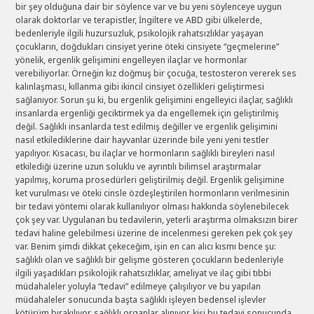
bir şey olduğuna dair bir söylence var ve bu yeni söylenceye uygun
olarak doktorlar ve terapistler, İngiltere ve ABD gibi ülkelerde,
bedenleriyle ilgili huzursuzluk, psikolojik rahatsızlıklar yaşayan
çocukların, doğdukları cinsiyet yerine öteki cinsiyete “geçmelerine”
yönelik, ergenlik gelişimini engelleyen ilaçlar ve hormonlar
verebiliyorlar. Örneğin kız doğmuş bir çocuğa, testosteron vererek ses
kalınlaşması, kıllanma gibi ikincil cinsiyet özellikleri geliştirmesi
sağlanıyor. Sorun şu ki, bu ergenlik gelişimini engelleyici ilaçlar, sağlıklı
insanlarda ergenliği geciktirmek ya da engellemek için geliştirilmiş
değil. Sağlıklı insanlarda test edilmiş değiller ve ergenlik gelişimini
nasıl etkilediklerine dair hayvanlar üzerinde bile yeni yeni testler
yapılıyor. Kısacası, bu ilaçlar ve hormonların sağlıklı bireyleri nasıl
etkilediği üzerine uzun soluklu ve ayrıntılı bilimsel araştırmalar
yapılmış, koruma prosedürleri geliştirilmiş değil. Ergenlik gelişimine
ket vurulması ve öteki cinsle özdeşleştirilen hormonların verilmesinin
bir tedavi yöntemi olarak kullanılıyor olması hakkında söylenebilecek
çok şey var. Uygulanan bu tedavilerin, yeterli araştırma olmaksızın birer
tedavi haline gelebilmesi üzerine de incelenmesi gereken pek çok şey
var. Benim şimdi dikkat çekeceğim, işin en can alıcı kısmı bence şu:
sağlıklı olan ve sağlıklı bir gelişme gösteren çocukların bedenleriyle
ilgili yaşadıkları psikolojik rahatsızlıklar, ameliyat ve ilaç gibi tıbbi
müdahaleler yoluyla “tedavi” edilmeye çalışılıyor ve bu yapılan
müdahaleler sonucunda başta sağlıklı işleyen bedensel işlevler
kötürüm bırakılıyor, sağlıklı organlar alınıyor, kişi bu tedavi sonucunda