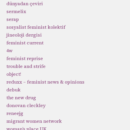
dünyadan çeviri
sermelix
serap
sosyalist feminist kolektif
jineoloji dergisi
feminist current
4w
feminist reprise
trouble and strife
object!
reduxx – feminist news & opinions
debuk
the new drug
donovan cleckley
reneejg
migrant women network
woman’s place UK