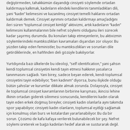
değiştirmeden, tahakkümün dayandığı cinsiyeti söylemde ortadan
kaldırmaya kalkmak, kadınların elindeki kendilerini tanımladıkları dili,
yani “kadın” kelimesini ve kazanılmış cinsiyet temelli haklarını ortadan
kaldırmak demek. Cinsiyet ayrımını ortadan kaldırmayı amaçladığını
ileri süren “toplumsal cinsiyet kimliği” aktivizmi, artık kadınların “kadın”
kelimesini kullanmalarının bile nefret söylemi olduğunu ileri sürecek
kadar şaşırmış durumda. Bu konuları takip etmeyenlerin, bu aktivizmin
söylemlerindeki mantıksızlıkları kavramaları dışarıdan zor oluyor. Bu
yüzden takip eden feministler, bu mantıksızlıkları ve sorunları dile
getirdiklerinde, en hafifinden deli gözüyle bakılıyorlar.
Yurtdışında bazı ülkelerde bu ideoloji, “self identification,” yani şahsın
kendi toplumsal cinsiyetini kendi tayin etmesi hakkının yasalarca
tanınmasını sağladı. Yani birey, sadece beyan ederek, kendi toplumsal
cinsiyetini tayin edebiliyor, “ben kadınım” diyorsa, bunu ilişkide olduğu
bütün şahıslar ve kurumlar dikkate almak zorunda. Dolayısıyla, cinsiyet
ile toplumsal cinsiyet kavramlarının birbirine karışması, ikincisi lehine
ilkinin ortadan giderek silinmesi sonucunda, kendilerini kadın olarak
tayin eden erkek doğmuş bireyler, cinsiyeti kadın olanlarla aynı takımda
spor yapabiliyor, cinsiyeti kadın olanların, toplumsal eşitliği sağlamak
için konulmuş olan burs ve kotalardan yararlanabiliyor. Bu da bir
sorun. Çözümü de kafa kafaya verilerek bulunabilecek bir şey. Nefret
söylemi üreterek ve bağzı kadınları hedef alarak ve susturarak değil.