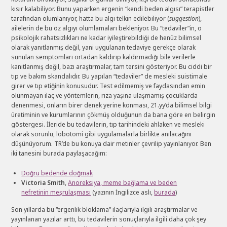
kısır kalabiliyor. Bunu yaparken ergenin “kendi beden algısı” terapistler
tarafından olumlanıyor, hatta bu algı telkin edilebiliyor (
suggestion
),
ailelerin de bu öz algıyı olumlamaları bekleniyor. Bu “tedaviler”in, o
psikolojik rahatsızlıkları ne kadar iyileştirebildiği de henüz bilimsel
olarak yanıtlanmış değil, yani uygulanan tedaviye gerekçe olarak
sunulan semptomları ortadan kaldırıp kaldırmadığı bile verilerle
kanıtlanmış değil, bazı araştırmalar, tam tersini gösteriyor. Bu ciddi bir
tıp ve bakım skandalıdır. Bu yapılan “tedaviler” de mesleki suistimale
girer ve tıp etiğinin konusudur. Test edilmemiş ve faydasından emin
olunmayan ilaç ve yöntemlerin, rıza yaşına ulaşmamış çocuklarda
denenmesi, onların birer denek yerine konması, 21.yy’da bilimsel bilgi
üretiminin ve kurumlarının çökmüş olduğunun da bana göre en belirgin
göstergesi. İleride bu tedavilerin, tıp tarihindeki ahlaken ve mesleki
olarak sorunlu, lobotomi gibi uygulamalarla birlikte anılacağını
düşünüyorum. TR’de bu konuya dair metinler çevrilip yayınlanıyor. Ben
iki tanesini burada paylaşacağım:
Doğru bedende doğmak
Victoria Smith
,
Anoreksiya, meme bağlama ve beden
nefretinin meşrulaşması
(yazının İngilizce aslı,
burada
)
Son yıllarda bu “ergenlik bloklama” ilaçlarıyla ilgili araştırmalar ve
yayınlanan yazılar arttı, bu tedavilerin sonuçlarıyla ilgili daha çok şey