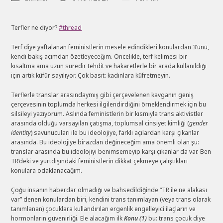
author:
published:
category:
Terfler ne diyor?
#thread
Terf diye yaftalanan feministlerin mesele edindikleri konulardan 3’ünü,
kendi bakış açımdan özetleyeceğim. Öncelikle, terf kelimesi bir
kısaltma ama uzun süredir tehdit ve hakaretlerle bir arada kullanıldığı
için artık küfür sayılıyor. Çok basit: kadınlara küfretmeyin.
Terflerle translar arasındaymış gibi çerçevelenen kavganın geniş
çerçevesinin toplumda herkesi ilgilendirdiğini örneklendirmek için bu
silsileyi yazıyorum. Aslında feministlerin bir kısmıyla trans aktivistler
arasında olduğu varsayılan çatışma, toplumsal cinsiyet kimliği (
gender
identity
) savunucuları ile bu ideolojiye, farklı açılardan karşı çıkanlar
arasında. Bu ideolojiye birazdan değineceğim ama önemli olan şu:
translar arasında bu ideolojiyi benimsemeyip karşı çıkanlar da var. Ben
TR’deki ve yurtdışındaki feministlerin dikkat çekmeye çalıştıkları
konulara odaklanacağım.
Çoğu insanın haberdar olmadığı ve bahsedildiğinde “TR ile ne alakası
var” denen konulardan biri, kendini trans tanımlayan (veya trans olarak
tanımlanan) çocuklara kullandırılan ergenlik engelleyici ilaçların ve
hormonların güvenirliği. Ele alacağım ilk
Konu (1)
bu: trans çocuk diye