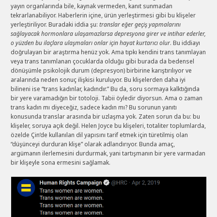
yayın organlarında bile, kaynak vermeden, kanıt sunmadan
tekrarlanabiliyor. Haberlerin içine, ürün yerleştirmesi gibi bu klişeler
yerleştiriliyor. Buradaki iddia şu:
translar eğer geçiş yapmalarını
sağlayacak hormonlara ulaşamazlarsa depresyona girer ve intihar ederler,
o yüzden bu ilaçlara ulaşmaları onlar için hayat kurtarıcı olur
. Bu iddiayı
doğrulayan bir araştırma henüz yok. Ama tıpkı kendini trans tanımlayan
veya trans tanımlanan çocuklarda olduğu gibi burada da bedensel
dönüşümle psikolojik durum (depresyon) birbirine karıştırılıyor ve
aralarında neden sonuç ilişkisi kuruluyor. Bu klişelerden daha iyi
bilineni ise “trans kadınlar, kadındır.” Bu da, soru sormaya kalktığında
bir yere varamadığın bir totoloji. Tabii öyledir diyorsun. Ama o zaman
trans kadın mı diyeceğiz, sadece kadın mı? Bu sorunun yanıtı
konusunda translar arasında bir uzlaşma yok. Zaten sorun da bu: bu
klişeler, soruya açık değil. Helen Joyce bu klişeleri, totaliter toplumlarda,
özelde Çin’de kullanılan dil yapısını tarif etmek için türetilmiş olan
“düşünceyi durduran klişe” olarak adlandırıyor. Bunda amaç,
argümanın ilerlemesini durdurmak, yani tartışmanın bir yere varmadan
bir klişeyle sona ermesini sağlamak.