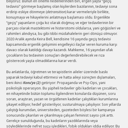
biliyoruz. Bunun en önemli nedenlerinden biri, ergen yaşta “geçiş
tedavisi” görmeye başlamış olan kişilerden bazılarının, tedaviyi sona
erdirip eskiye dönmeye (
detransition
) karar vermeleriyle birlikte,
konuşmaya ve hikayelerini anlatmaya başlaması oldu. Ergenlikte
“geçiş” yapanların çoğu kız olarak doğmuş ve eğer tedavilerinin bir
parçası olarak mastektomi ve histerotomi oldularsa, yani göğüsleri ve
rahimleri alındıysa, bu gibi tıbbi müdahalelerin geri dönüşü olmuyor.
2020 Aralık ayında Keira Bell, kendisine 16 yaşında geçiş tedavisi
kapsamında ergenlik gelişimini engelleyici ilaçlar veren kuruma karşı
davacı olarak katıldığı davayı kazandı. Mahkeme, 16 yaşından ufak
çocukların bu tedavinin sonuçları değerlendirebilecek ve rıza
gösterecek yaşta olmadıklarına karar verdi.
Bu anlatılarda, öğretmen ve terapistlerin aileler üzerinde baskı
yaparak tedaviyi kabul ettirmesi ve hatta aileyi süreçten dışlamaları,
beni ikinci
Konu’ya (2)
getiriyor: Propaganda ve Psy-Ops, yani
psikolojik operasyon. Bu şüpheli tedaviler gibi kadınları ve çocukları,
en nihayetinde bütün toplumu ilgilendiren konularda düşünen, soru
soran, araştıran, yazan ve örgütlenen kadınlar çalıştıkları kurumlarına
şikayet ediliyor, hedef gösteriliyor, susturulmaya çalışılıyor. Son yıllarda
çalıştığı kurumdan, üniversiteden, gazeteden böylesi bir kampanya
sonucunda çıkarılan ve çıkarılmaya çalışan feminist sayısı çok arttı.
Gerekçe sunulduğunda, bu kadınların yazdıklarında veya
söylediklerinde nefret suçu işledikleri, fobik oldukları iddia ediliyor. Bu