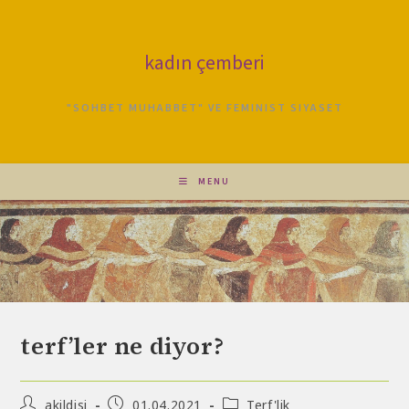
Skip
to
content
kadın çemberi
"SOHBET MUHABBET" VE FEMINIST SIYASET
MENU
blog
terf’ler ne diyor?
Post
Post
Post
akildisi
01.04.2021
Terf'lik