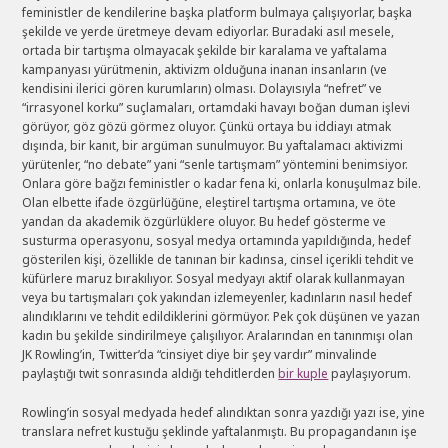
feministler de kendilerine başka platform bulmaya çalışıyorlar, başka
şekilde ve yerde üretmeye devam ediyorlar. Buradaki asıl mesele,
ortada bir tartışma olmayacak şekilde bir karalama ve yaftalama
kampanyası yürütmenin, aktivizm olduğuna inanan insanların (ve
kendisini ilerici gören kurumların) olması. Dolayısıyla “nefret” ve
“irrasyonel korku” suçlamaları, ortamdaki havayı boğan duman işlevi
görüyor, göz gözü görmez oluyor. Çünkü ortaya bu iddiayı atmak
dışında, bir kanıt, bir argüman sunulmuyor. Bu yaftalamacı aktivizmi
yürütenler, “no debate” yani “senle tartışmam” yöntemini benimsiyor.
Onlara göre bağzı feministler o kadar fena ki, onlarla konuşulmaz bile.
Olan elbette ifade özgürlüğüne, eleştirel tartışma ortamına, ve öte
yandan da akademik özgürlüklere oluyor. Bu hedef gösterme ve
susturma operasyonu, sosyal medya ortamında yapıldığında, hedef
gösterilen kişi, özellikle de tanınan bir kadınsa, cinsel içerikli tehdit ve
küfürlere maruz bırakılıyor. Sosyal medyayı aktif olarak kullanmayan
veya bu tartışmaları çok yakından izlemeyenler, kadınların nasıl hedef
alındıklarını ve tehdit edildiklerini görmüyor. Pek çok düşünen ve yazan
kadın bu şekilde sindirilmeye çalışılıyor. Aralarından en tanınmışı olan
JK Rowling’in, Twitter’da “cinsiyet diye bir şey vardır” minvalinde
paylaştığı twit sonrasında aldığı tehditlerden
bir kuple
paylaşıyorum.
Rowling’in sosyal medyada hedef alındıktan sonra yazdığı yazı ise, yine
translara nefret kustuğu şeklinde yaftalanmıştı. Bu propagandanın işe