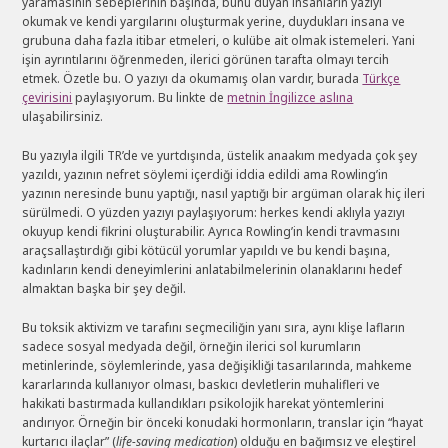
yaramasının sebeplerinin başında, bunu duyan insanların yazıyı
okumak ve kendi yargılarını oluşturmak yerine, duydukları insana ve
grubuna daha fazla itibar etmeleri, o kulübe ait olmak istemeleri. Yani
işin ayrıntılarını öğrenmeden, ilerici görünen tarafta olmayı tercih
etmek. Özetle bu. O yazıyı da okumamış olan vardır, burada
Türkçe
çevirisini
paylaşıyorum. Bu linkte de
metnin İngilizce aslına
ulaşabilirsiniz.
Bu yazıyla ilgili TR’de ve yurtdışında, üstelik anaakım medyada çok şey
yazıldı, yazının nefret söylemi içerdiği iddia edildi ama Rowling’in
yazının neresinde bunu yaptığı, nasıl yaptığı bir argüman olarak hiç ileri
sürülmedi. O yüzden yazıyı paylaşıyorum: herkes kendi aklıyla yazıyı
okuyup kendi fikrini oluşturabilir. Ayrıca Rowling’in kendi travmasını
araçsallaştırdığı gibi kötücül yorumlar yapıldı ve bu kendi başına,
kadınların kendi deneyimlerini anlatabilmelerinin olanaklarını hedef
almaktan başka bir şey değil.
Bu toksik aktivizm ve tarafını seçmeciliğin yanı sıra, aynı klişe lafların
sadece sosyal medyada değil, örneğin ilerici sol kurumların
metinlerinde, söylemlerinde, yasa değişikliği tasarılarında, mahkeme
kararlarında kullanıyor olması, baskıcı devletlerin muhalifleri ve
hakikati bastırmada kullandıkları psikolojik harekat yöntemlerini
andırıyor. Örneğin bir önceki konudaki hormonların, translar için “hayat
kurtarıcı ilaçlar” (
life-saving medication
) olduğu en bağımsız ve eleştirel