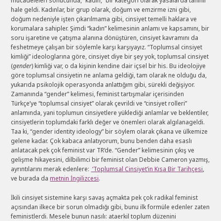
mücadeleleri sonucunda, “kadın,” bir kategori olarak yasalarda tanınır
hale geldi. Kadınlar, bir grup olarak, doğum ve emzirme izni gibi,
doğum nedeniyle işten çıkarılmama gibi, cinsiyet temelli haklara ve
korumalara sahipler. Şimdi “kadın” kelimesinin anlamı ve kapsamını, bir
soru işaretine ve çatışma alanına dönüştüren, cinsiyet kavramını da
feshetmeye çalışan bir söylemle karşı karşıyayız. “Toplumsal cinsiyet
kimliği” ideologlarına göre, cinsiyet diye bir şey yok, toplumsal cinsiyet
(
gender
) kimliği var, o da kişinin kendine dair içsel bir his. Bu ideolojiye
göre toplumsal cinsiyetin ne anlama geldiği, tam olarak ne olduğu da,
yukarıda psikolojik operasyonda anlattığım gibi, sürekli değişiyor.
Zamanında “gender” kelimesi, feminist tartışmalar içerisinden
Türkçe’ye “toplumsal cinsiyet” olarak çevrildi ve “cinsiyet rolleri”
anlamında, yani toplumun cinsiyetlere yüklediği anlamlar ve beklentiler,
cinsiyetlerin toplumdaki farklı değer ve önemleri olarak algılanageldi.
Taa ki, “gender identity ideology” bir söylem olarak çıkana ve ülkemize
gelene kadar. Çok kabaca anlatıyorum, bunu benden daha esaslı
anlatacak pek çok feminist var TR’de. “Gender” kelimesinin çıkış ve
gelişme hikayesini, dilbilimci bir feminist olan Debbie Cameron yazmış,
ayrıntılarını merak edenlere:
‘Toplumsal Cinsiyet’in Kısa Bir Tarihçesi
,
ve burada da
metnin İngilizcesi
.
İkili cinsiyet sistemine karşı savaş açmakta pek çok radikal feminist
açısından ilkece bir sorun olmadığı gibi, bunu ilk formüle edenler zaten
feministlerdi. Mesele bunun nasılı: ataerkil toplum düzenini